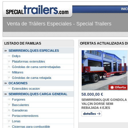
INIC
Venta de Tráilers Especiales - Special Trailers
LISTADO DE FAMILIAS
OFERTAS ACTUALIZADAS D
SEMIRREMOLQUES ESPECIALES
Dollys
Plataformas extensibles
Góndolas de cama semirrebajadas
Militares
Góndolas de cama rebajada
OCASIONES
Extensibles ocasion
58.000,00 €
SEMIRREMOLQUES CARGA GENERAL
Furgones
SEMIRREMOLQUE GONDOLA
YALÇIN DORSE SEMI
Basculantes
REBAJADA 4 EJES
Ganaderas
Portacontenedores
Lonas
Cisternas para combustible