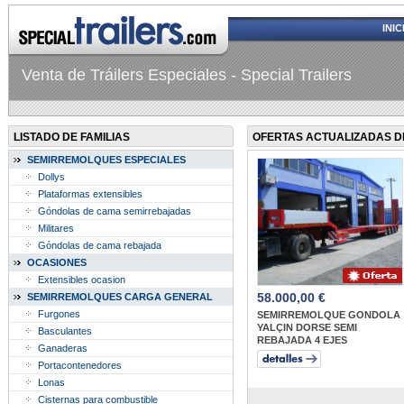
INIC
Venta de Tráilers Especiales - Special Trailers
LISTADO DE FAMILIAS
OFERTAS ACTUALIZADAS D
SEMIRREMOLQUES ESPECIALES
Dollys
Plataformas extensibles
Góndolas de cama semirrebajadas
Militares
Góndolas de cama rebajada
OCASIONES
Extensibles ocasion
58.000,00 €
SEMIRREMOLQUES CARGA GENERAL
Furgones
SEMIRREMOLQUE GONDOLA
YALÇIN DORSE SEMI
Basculantes
REBAJADA 4 EJES
Ganaderas
Portacontenedores
Lonas
Cisternas para combustible