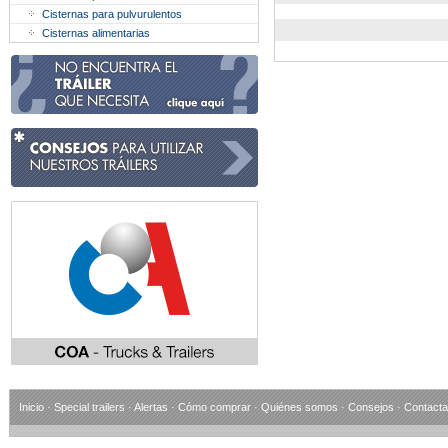
Cisternas para pulvurulentos
Cisternas alimentarias
Inicio
·
Special trailers
·
Alertas
·
Cómo comprar
·
Quiénes somos
·
Consejos
·
Contacta