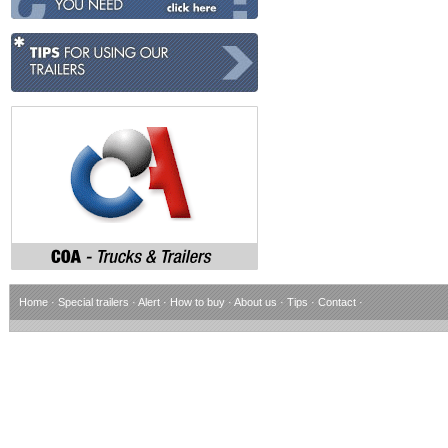
Home
·
Special trailers
·
Alert
·
How to buy
·
About us
·
Tips
·
Contact
·