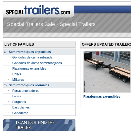
Special Trailers Sale - Special Trailers
LIST OF FAMILIES
OFFERS UPDATED TRAILER
Semirremolques especiales
Góndolas de cama rebajada
Góndolas de cama semirrebajadas
Plataformas extensibles
Dollys
Militares
Semirremolques normales
Portacontenedores
Lonas
Plataformas extensibles
Furgones
Basculantes
Ganaderas